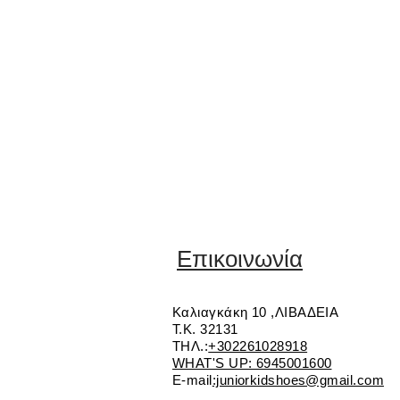
Επικοινωνία
Καλιαγκάκη 10 ,ΛΙΒΑΔΕΙΑ
Τ.Κ. 32131
ΤΗΛ.:
+302261028918
WHAT'S UP: 6945001600
E-mail
:juniorkidshoes@gmail.com