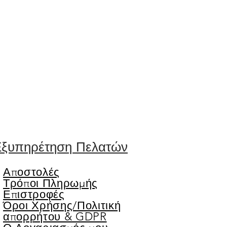
ξυπηρέτηση Πελατών
Αποστολές
Τρόποι Πληρωμής
Επιστροφές
Όροι Χρήσης/
Πολιτική
απορρήτου & GDPR