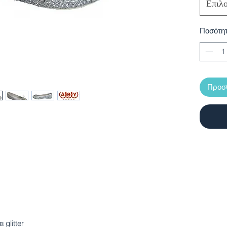
Επιλ
Ποσότη
Προσθ
 glitter