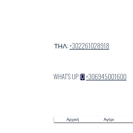
ΤΗΛ:
+302261028918
WHAT'S UP:
+306945001600
Αρχική
Αγόρι