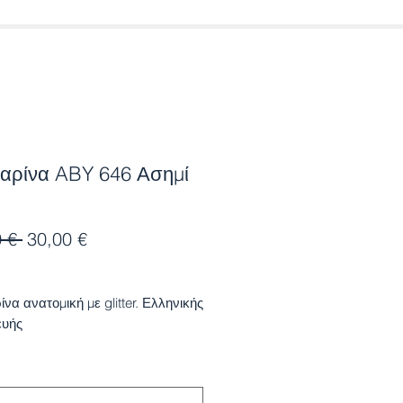
αρίνα ABY 646 Ασημί
Κανονική
Τιμή
 € 
30,00 €
τιμή
Έκπτωσης
να ανατομική με glitter. Ελληνικής
ευής