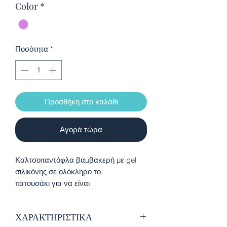
Color
*
Ποσότητα
*
Προσθήκη στο καλάθι
Αγορά τώρα
Καλτσοπαντόφλα βαμβακερή με gel
σιλικόνης σε ολόκληρο το
πατουσάκι για να είναι
αντιολισθητική, ιδανικά για το χειμώνα
καθώς κρατούν το ποδαράκι ζεστό και
ΧΑΡΑΚΤΗΡΙΣΤΙΚΑ
προσφέρουν άνεση στους μικρούς μας