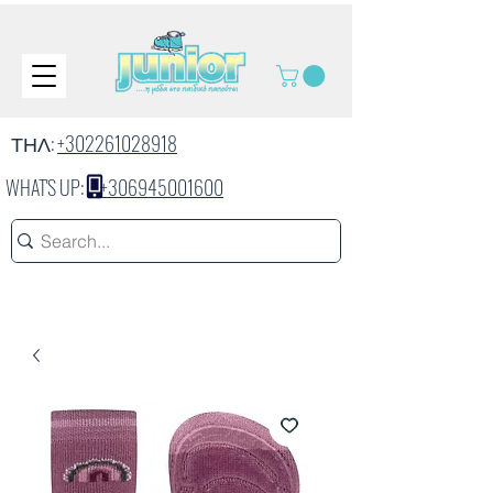
ΤΗΛ:
+302261028918
WHAT'S UP:
+306945001600