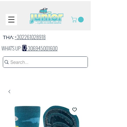
ΤΗΛ:
+302261028918
WHAT'S UP:
+306945001600