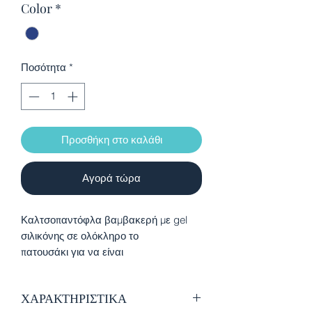
Color
*
Ποσότητα
*
Προσθήκη στο καλάθι
Αγορά τώρα
Καλτσοπαντόφλα βαμβακερή με gel
σιλικόνης σε ολόκληρο το
πατουσάκι για να είναι
αντιολισθητική, ιδανικά για το χειμώνα
καθώς κρατούν το ποδαράκι ζεστό και
ΧΑΡΑΚΤΗΡΙΣΤΙΚΑ
προσφέρουν άνεση στους μικρούς μας