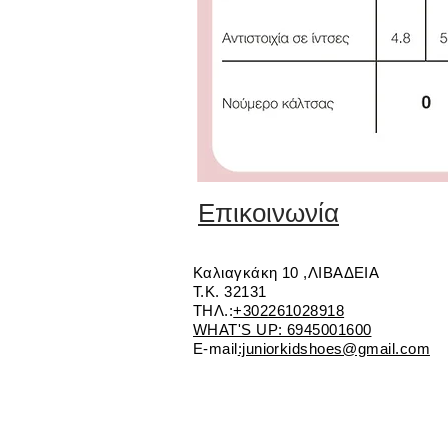
Επικοινωνία
Καλιαγκάκη 10 ,ΛΙΒΑΔΕΙΑ
Τ.Κ. 32131
ΤΗΛ.:
+302261028918
WHAT'S UP: 6945001600
E-mail
:juniorkidshoes@gmail.com