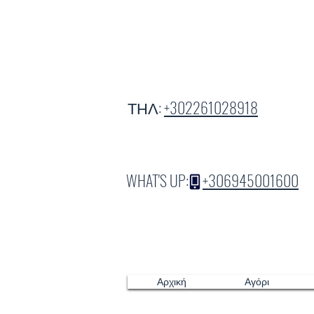
ΤΗΛ:
+302261028918
WHAT'S UP:
+306945001600
Αρχική
Αγόρι